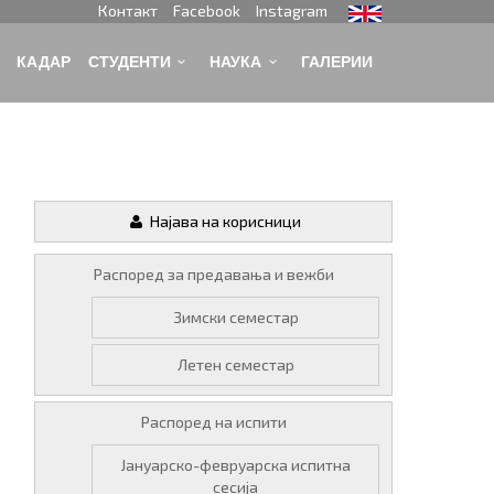
Контакт
Facebook
Instagram
КАДАР
СТУДЕНТИ
НАУКА
ГАЛЕРИИ
Најава на корисници
Распоред за предавања и вежби
Зимски семестар
Летен семестар
Распоред на испити
Јануарско-февруарска испитна
сесија