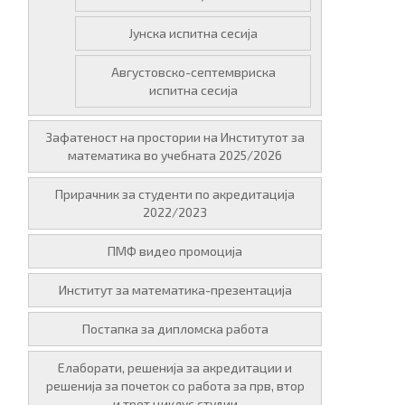
Јунска испитна сесија
Августовско-септемвриска
испитна сесија
Зафатеност на простории на Институтот за
математика во учебната 2025/2026
Прирачник за студенти по акредитација
2022/2023
ПМФ видео промоција
Институт за математика-презентација
Постапка за дипломска работа
Елаборати, решенија за акредитации и
решенија за почеток со работа за прв, втор
и трет циклус студии