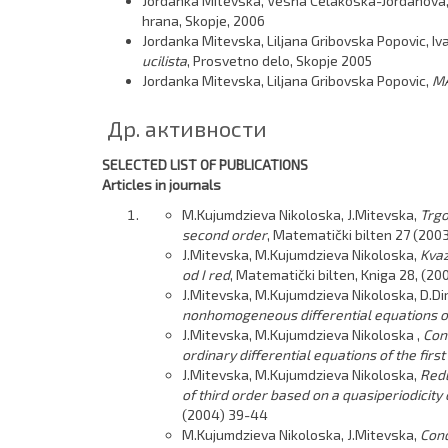
Jordanka Mitevska, Vesna Celakoska-Jordanova,
hrana, Skopje, 2006
Jordanka Mitevska, Liljana Gribovska Popovic, Iv
ucilista
, Prosvetno delo, Skopje 2005
Jordanka Mitevska, Liljana Gribovska Popovic,
M
Др. активности
SELECTED LIST OF PUBLICATIONS
Articles in journals
M.Kujumdzieva Nikoloska, J.Mitevska,
Trgo
second order
, Matematički bilten 27 (2003
J.Mitevska, M.Kujumdzieva Nikoloska,
Kvaz
od I red
, Matematički bilten, Kniga 28, (20
J.Mitevska, M.Kujumdzieva Nikoloska, D.Di
nonhomogeneous differential equations o
J.Mitevska, M.Kujumdzieva Nikoloska ,
Con
ordinary differential equations of the fir
J.Mitevska, M.Kujumdzieva Nikoloska,
Redu
of third order based on a quasiperiodicity 
(2004) 39-44
M.Kujumdzieva Nikoloska, J.Mitevska,
Cond