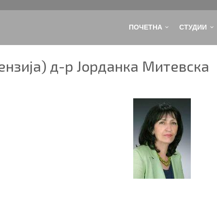
ПОЧЕТНА
СТУДИИ
ензија) д-р Јорданка Митевска