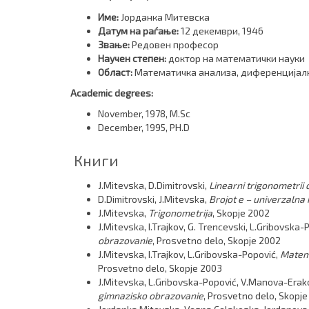
Име:
Јорданка Митевска
Датум на раѓање:
12 декември, 1946
Звање:
Редовен професор
Научен степен:
доктор на математички науки
Област:
Математичка анализа, диференцијал
Academic degrees:
November, 1978, M.Sc
December, 1995, PH.D
Книги
J.Mitevska, D.Dimitrovski,
Linearni trigonometrii o
D.Dimitrovski, J.Mitevska,
Brojot e – univerzalna
J.Mitevska,
Trigonometrija
, Skopje 2002
J.Mitevska, I.Trajkov, G. Trencevski, L.Gribovska-
obrazovanie
, Prosvetno delo, Skopje 2002
J.Mitevska, I.Trajkov, L.Gribovska-Popović,
Matema
Prosvetno delo, Skopje 2003
J.Mitevska, L.Gribovska-Popović, V.Manova-Erako
gimnazisko obrazovanie
, Prosvetno delo, Skopj