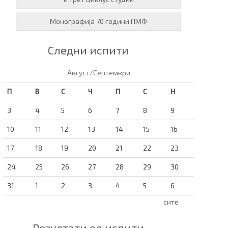
Монографија 70 години ПМФ
Следни испити
Август/Септември
П
В
С
Ч
П
С
Н
3
4
5
6
7
8
9
10
11
12
13
14
15
16
17
18
19
20
21
22
23
24
25
26
27
28
29
30
31
1
2
3
4
5
6
сите
Резултати од испити