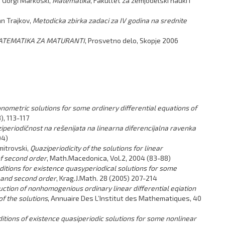
 Gorgi Markoski,
Matematika
, Fakultet za zemjodelski nauki i
an Trajkov,
Metodicka zbirka zadaci za IV godina na srednite
ATEMATIKA ZA MATURANTI
, Prosvetno delo, Skopje 2006
nometric solutions for some ordinery differential equations of
), 113-117
iperiodičnost na rešenijata na linearna diferencijalna ravenka
04)
mitrovski,
Quaziperiodicity of the solutions for linear
f second order
, Math.Macedonica, Vol.2, 2004 (83-88)
ditions for existence quasyperiodical solutions for some
st and second order
, Krag.J.Math. 28 (2005) 207-214
ction of nonhomogenious ordinary linear differential eqiation
of the solutions
, Annuaire Des L’Institut des Mathematiques, 40
itions of existence quasiperiodic solutions for some nonlinear