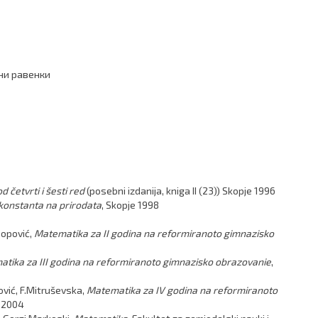
ни равенки
d četvrti i šesti red
(posebni izdanija, kniga II (23)) Skopje 1996
 konstanta na prirodata
, Skopje 1998
Popović,
Matematika za II godina na reformiranoto gimnazisko
tika za III godina na reformiranoto gimnazisko obrazovanie
,
vić, F.Mitruševska,
Matematika za IV godina na reformiranoto
e 2004