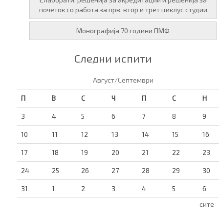
почеток со работа за прв, втор и трет циклус студии
Монографија 70 години ПМФ
Следни испити
Август/Септември
П
В
С
Ч
П
С
Н
3
4
5
6
7
8
9
10
11
12
13
14
15
16
17
18
19
20
21
22
23
24
25
26
27
28
29
30
31
1
2
3
4
5
6
сите