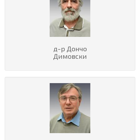
д-р Дончо
Димовски