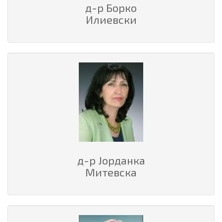
д-р Борко
Илиевски
д-р Јорданка
Митевска