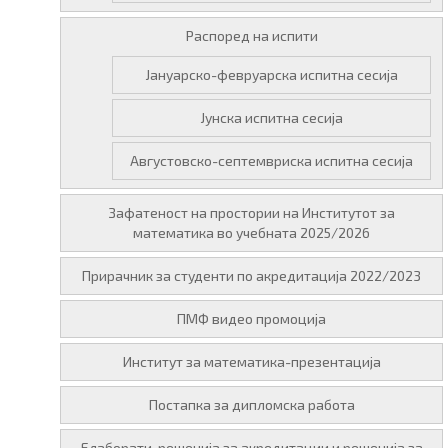
Распоред на испити
Јануарско-февруарска испитна сесија
Јунска испитна сесија
Августовско-септемвриска испитна сесија
Зафатеност на простории на Институтот за
математика во учебната 2025/2026
Прирачник за студенти по акредитација 2022/2023
ПМФ видео промоција
Институт за математика-презентација
Постапка за дипломска работа
Елаборати, решенија за акредитации и решенија за