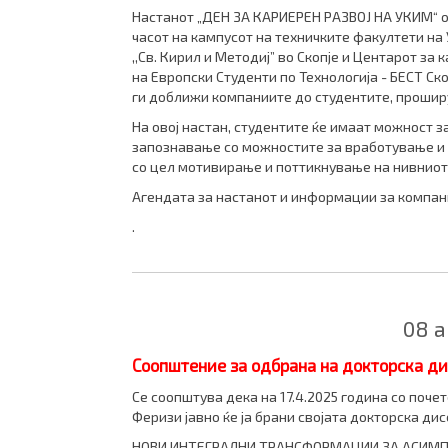
Настанот „ДЕН ЗА КАРИЕРЕН РАЗВОЈ НА УКИМ“ ов
часот
на кампусот на техничките факултети на
,,Св. Кирил и Методиј” во Скопје и Центарот за
на Европски Студенти по Технологија - БЕСТ Ско
ги доближи компаниите до студентите, прошир
На овој настан, студентите ќе имаат можност 
запознавање со можностите за вработување и 
со цел мотивирање и поттикнување на нивниот
Агендата за настанот и информации за компан
.
08 
Соопштение за одбрана на докторска ди
Се соопштува дека на 17.4.2025 година со почет
Феризи јавно ќе ја брани својата докторска ди
НОВИ ИНТЕГРАЛНИ ТРАНСФОРМАЦИИ ЗА АСИМ