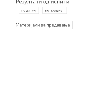
Резултати од испити
по датум
по предмет
Материјали за предавања