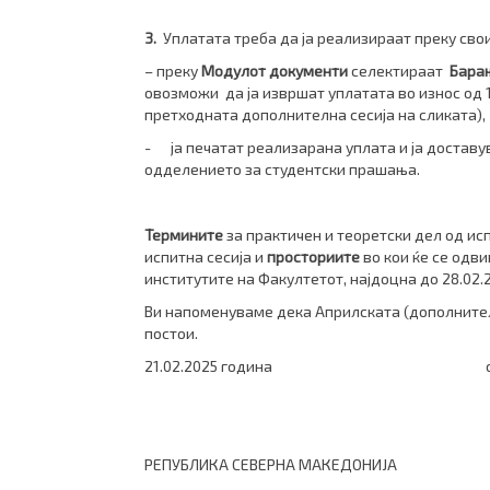
3.
Уплатата треба да ја реализираат преку сво
– преку
Модулот документи
селектираат
Барањ
овозможи да ја извршат уплатата во износ од 
претходната дополнителна сесија на сликата),
- ја печатат реализарана уплата и ја доставув
одделението за студентски прашања.
Т
ермините
за практичен и теоретски дел од ис
испитна сесија и
просториите
во кои ќе се одви
институтите на Факултетот, најдоцна до 28.02.
Ви напоменуваме дека Априлската (дополнителн
постои.
21.02.2025 година од Дек
РЕПУБЛИКА СЕВЕРНА МАКЕДОНИЈА