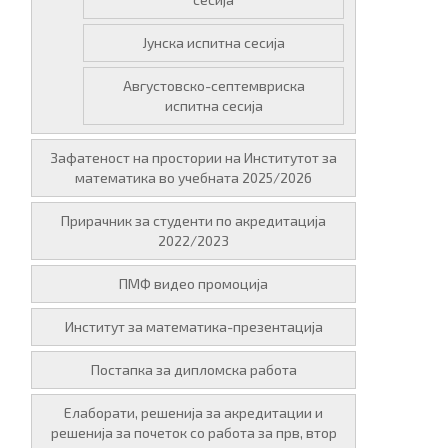
Јунска испитна сесија
Августовско-септемвриска
испитна сесија
Зафатеност на простории на Институтот за
математика во учебната 2025/2026
Прирачник за студенти по акредитација
2022/2023
ПМФ видео промоција
Институт за математика-презентација
Постапка за дипломска работа
Елаборати, решенија за акредитации и
решенија за почеток со работа за прв, втор