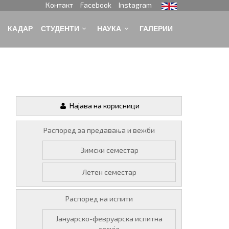
Контакт
Facebook
Instagram
КАДАР
СТУДЕНТИ
НАУКА
ГАЛЕРИИ
Најава на корисници
Распоред за предавања и вежби
Зимски семестар
Летен семестар
Распоред на испити
Јануарско-февруарска испитна
сесија