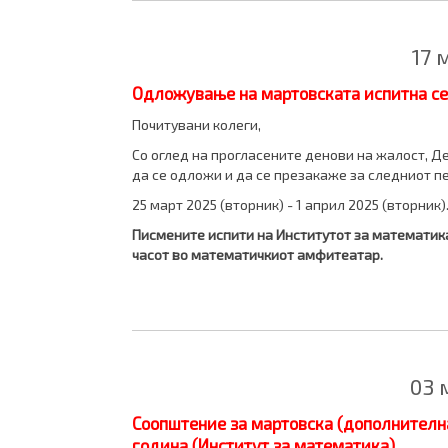
17 
Одложување на мартовската испитна сес
Почитувани колеги,
Со оглед на прогласените денови на жалост, Д
да се одложи и да се презакаже за следниот п
25 март 2025 (вторник) - 1 април 2025 (вторник)
Писмените испити на Институтот за математика 
часот во математичкиот амфитеатар.
03 
Соопштение за мартовска (дополнителна
година (Институт за математика)