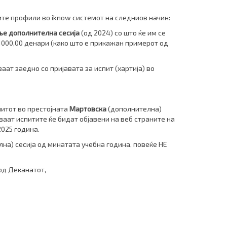
ите профили во iknow системот
на следниов начин:
е дополнителна сесија
(од 2024)
со што ќе им се
1000,00 денари (како што е прикажан примерот од
аат заедно со пријавата за испит (хартија) во
питот во престојната
Мартовска
(дополнителна)
ваат испитите ќе бидат објавени на веб страните на
2025 година.
а) сесија од минатата учебна година, повеќе НЕ
анатот,