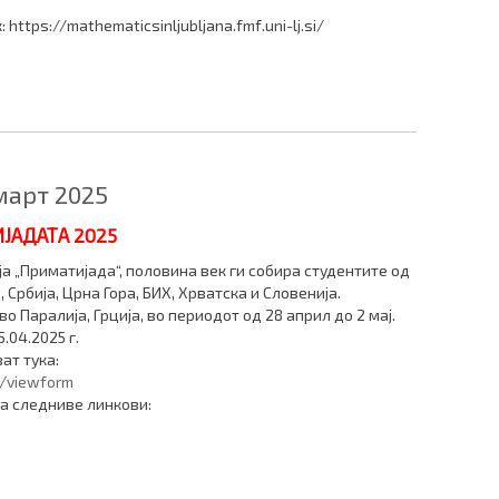
https://mathematicsinljubljana.fmf.uni-lj.si/
март 2025
ЈАДАТА 2025
 „Приматијада“, половина век ги собира студентите од
Србија, Црна Гора, БИХ, Хрватска и Словенија.
о Паралија, Грција, во периодот од 28 април до 2 мај.
.04.2025 г.
ат тука:
./viewform
а следниве линкови: