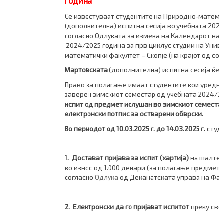
година
Се известуваат студентите на Природно-мате­ма­­
(дополнителна) испитна сесија во учебната 2024
согласно Одлуката за измена на Календарот на
2024/2025 година за прв циклус студии на Унив
математички факултет – Скопје (на крајот од с
Мартовската
(дополнителна) испитна сесија ќ
Право за полагање имаат студентите кои уредн
заверен зимскиот семестар од учебната 2024/2
испит од предмет ислушан во зимскиот семеста
електронски потпис за остварени обврски.
Во периодот од 10.03.2025 г. до 14.03.2025 г
.
сту
1.
Достават пријава за испит (хартија)
на шалте
во износ од 1.000 денари
(за полагање предмет
согласно
Одлука
од Деканатската управа на Фак
2.
Електронски да го пријават испитот
преку с