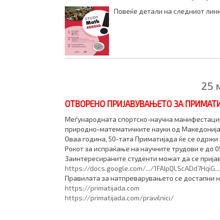
Повеќе детали на следниот линк: 
25 
ОТВОРЕНО ПРИЈАВУВАЊЕТО ЗА ПРИМАТИ
Меѓународната спортско-научна манифестација
природно-математичките науки од Македонија, 
Оваа година, 50-тата Приматијада ќе се одржи в
Рокот за испраќање на научните трудови е до 05
Заинтересираните студенти можат да се пријав
https://docs.google.com/.../1FAIpQLScADd7HqiG..
Правилата за натпреварувањето се достапни н
https://primatijada.com
https://primatijada.com/pravilnici/