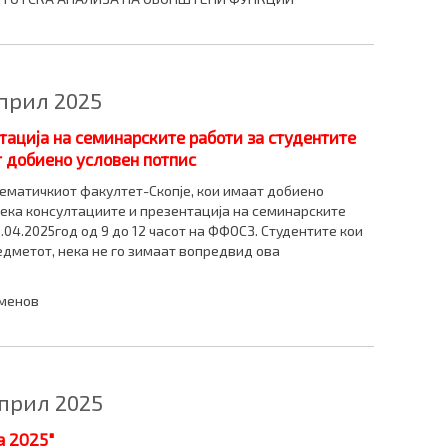
април 2025
тација на семинарските работи за студентите
т добиено условен потпис
ематичкиот факултет-Скопје, кои имаат добиено
дека консултациите и презентација на семинарските
.04.2025год од 9 до 12 часот на ФФОСЗ. Студентите кои
дметот, нека не го зимаат вопредвид ова
аменов
април 2025
a 2025"