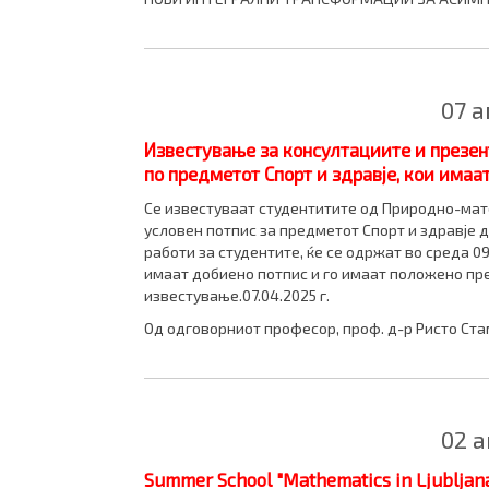
07 
Известување за консултациите и презен
по предметот Спорт и здравје, кои имаа
Се известуваат студентитите од Природно-мат
условен потпис за предметот Спорт и здравје 
работи за студентите, ќе се одржат во среда 09
имаат добиено потпис и го имаат положено пре
известување.07.04.2025 г.
Од одговорниот професор, проф. д-р Ристо Ст
02 
Summer School "Mathematics in Ljubljan