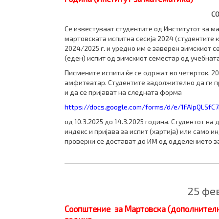
С
Се известуваат студентите од Институтот за м
мартовската испитна сесија 2024 (студентите 
2024/2025 г. и уредно им е заверен зимскиот с
(еден) испит од зимскиот семестар од учебнат
Писмените испити ќе се одржат во четврток, 20.
амфитеатар. Студентите задолжително да ги пр
и да се пријават на следната форма
https://docs.google.com/forms/d/e/1FAIpQLSf
од 10.3.2025 до 14.3.2025 година. Студентот на
индекс и пријава за испит (хартија) или само 
проверки се достават до ИМ од одделението з
25 фе
Соопштение за Мартовска (дополнителн