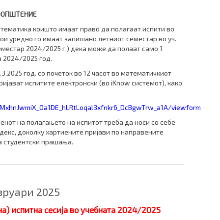
ООПШТЕНИЕ
атематика коишто имаат право да полагаат испити во
кои уредно го имаат запишано летниот семестар во уч.
еместар 2024/2025 г.) дека може да полаат само 1
а 2024/2025 год.
3.2025 год. со почеток во 12 часот во математичкиот
ијават испитите електронски (во iKnow системот), како
C7MxhnJwmiX_Oa1DE_hLRtLoqal3xfnkr6_DcBgwTrw_a1A/viewform
 денот на полагањето на испитот треба да носи со себе
индекс, доколку хартиените пријави по направените
а студентски прашања.
вруари 2025
а) испитна сесија во учебната 2024/2025