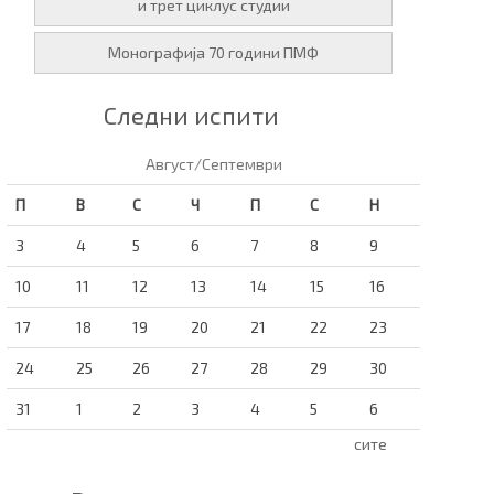
и трет циклус студии
Монографија 70 години ПМФ
Следни испити
Август/Септември
П
В
С
Ч
П
С
Н
3
4
5
6
7
8
9
10
11
12
13
14
15
16
17
18
19
20
21
22
23
24
25
26
27
28
29
30
31
1
2
3
4
5
6
сите