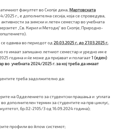
­тич­ки­­от факултет во Скопје дека,
Мартовската
/2025 г., е дополнителна сесија, која се спроведува,
 активности за зимски и летен семестар во учебната
ерзитет „Св. Кирил и Методиј“ во Скопје, Природно-
оопштението).
е се одвива во периодот од
20
.
03
.202
5
г
.
до
27
.
03
.202
5
г
.
о го имаат запишано летниот семестар и уредно им е
025 година и ќе може да пријават и полагаат
1 (еден)
р во учебната 2024/2025 г.
за кој треба да имаат
дентите треба задолжително да:
рите на Одделението за студентски прашања и уплата
 во дополнителен термин за студентите на прв циклус,
ултетот, бр.02-2105/3 од 16.09.2024 година);
воите профили
во iknow системот;