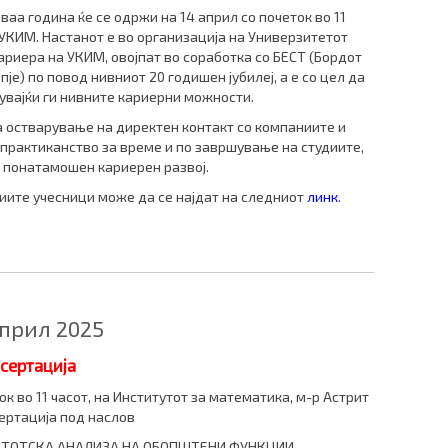
аа година ќе се одржи на 14 април со почеток во 11
 УКИМ. Настанот е во организација на Универзитетот
 кариера на УКИМ, овојпат во соработка со БЕСТ (Бордот
пје) по повод нивниот 20 годишен јубилеј, а е со цел да
увајќи ги нивните кариерни можности.
за остварување на директен контакт со
компаниите
и
практиканство за време и по завршување на студиите,
 понатамошен кариерен развој.
иите учесници може да се најдат на следниот
линк
.
април 2025
сертација
ок во 11 часот, на Институтот за математика, м-р Астрит
сертација под наслов
ПТОТСКА АНАЛИЗА НА ОБОПШТЕНИ ФУНКЦИИ